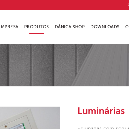
EMPRESA
PRODUTOS
DÂNICA SHOP
DOWNLOADS
C
Luminárias
Equipadas com soquet