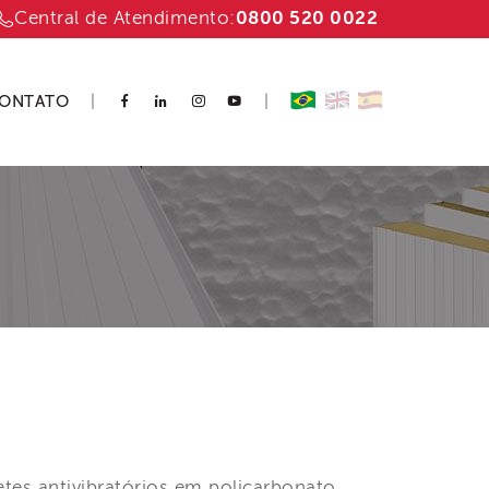
Central de Atendimento:
0800 520 0022
ONTATO
|
|
es antivibratórios em policarbonato,