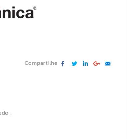
Facebook
Twitter
LinkedIn
Google +
Email
Compartilhe
ado :