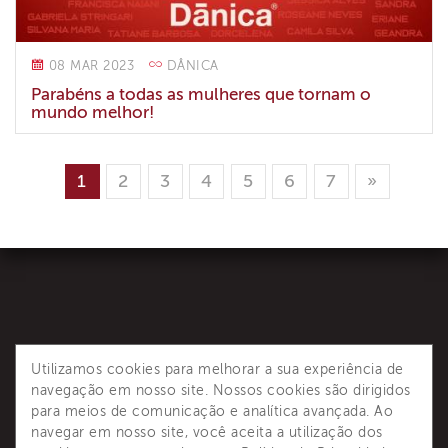
08 MAR 2023
DÂNICA
Parabéns a todas as mulheres que tornam o
mundo melhor!
1
2
3
4
5
6
7
»
Utilizamos cookies para melhorar a sua experiência de
navegação em nosso site. Nossos cookies são dirigidos
para meios de comunicação e analítica avançada. Ao
Dânica é reconhecida como principal referência de
navegar em nosso site, você aceita a utilização dos