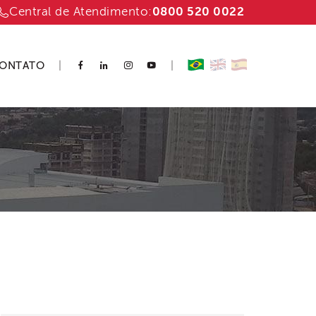
Central de Atendimento:
0800 520 0022
ONTATO
|
|