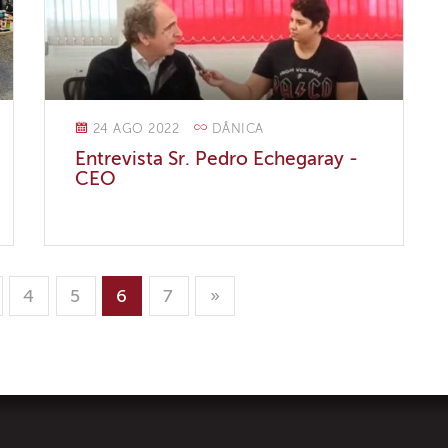
24 AGO 2022
DÂNICA
Entrevista Sr. Pedro Echegaray -
CEO
4
5
6
7
»