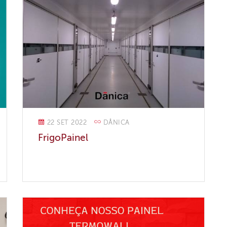
22 SET 2022
DÂNICA
FrigoPainel